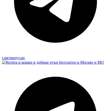
t.me/merrycats