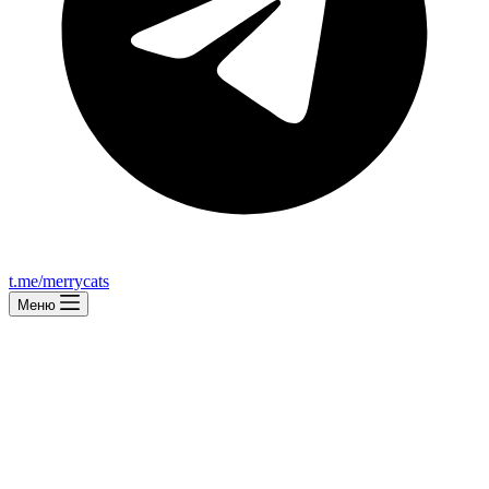
t.me/merrycats
Меню