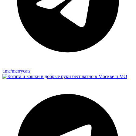
t.me/merrycats