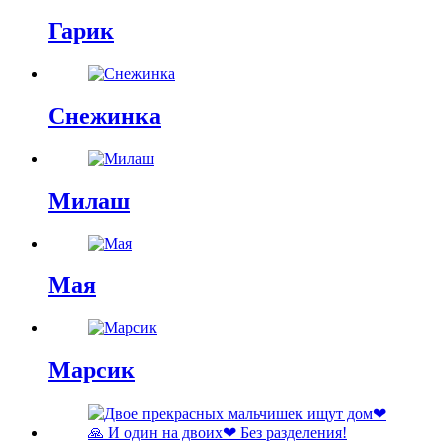
Гарик
Снежинка
Милаш
Мая
Марсик