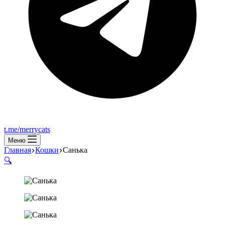
t.me/merrycats
Меню
Главная
Кошки
Санька
🔍