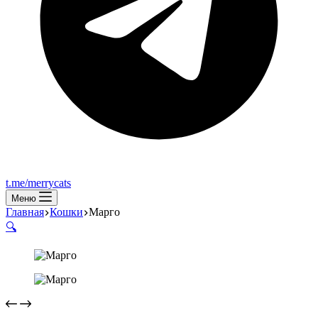
t.me/merrycats
Меню
Главная
Кошки
Марго
🔍