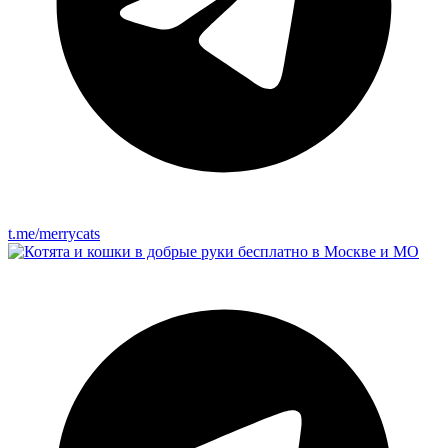
t.me/merrycats